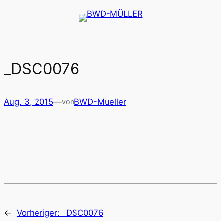
Zum
Inhalt
springen
_DSC0076
Aug. 3, 2015
—
BWD-Mueller
von
←
Vorheriger:
_DSC0076