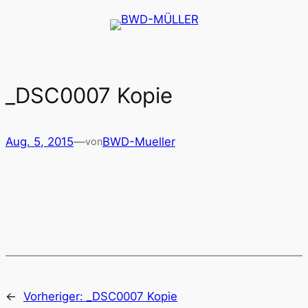
Zum
Inhalt
springen
_DSC0007 Kopie
Aug. 5, 2015
—
BWD-Mueller
von
←
Vorheriger:
_DSC0007 Kopie