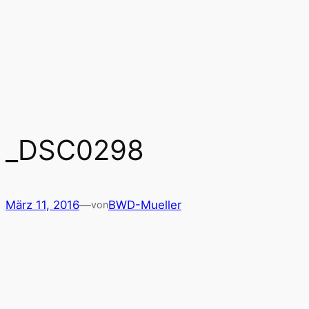
Zum
Inhalt
springen
_DSC0298
März 11, 2016
—
BWD-Mueller
von